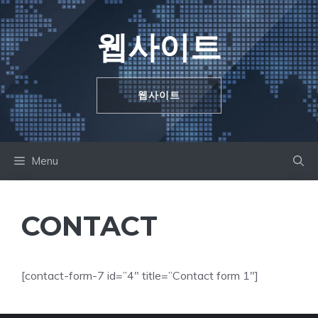
Skip
to
웹사이트
content
웹사이트
Menu
CONTACT
[contact-form-7 id=”4″ title=”Contact form 1″]