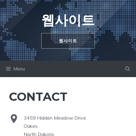
Skip
to
웹사이트
content
웹사이트
Menu
CONTACT
3459 Hidden Meadow Drive
Oakes
North Dakota