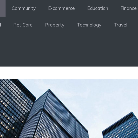
Community
E-commerce
Education
Finance
l
Pet Care
Property
Technology
Travel