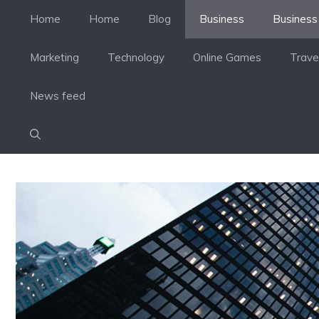
Skip
Home
Home
Blog
Business
Business
to
content
Marketing
Technology
Online Games
Trave
News feed