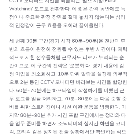
CCTV 모니터로 시선을 되돌리는 ‘펄스 시청(Pulse
Watching)’ 모드로 전환한다. 이 짧은 간격 동안에도 득
점이나 중요한 판정 장면을 절대 놓치지 않는다는 심리
적 안정감이 근무 효율을 오히려 끌어올린다.
세 번째 30분 구간(경기 시작 60분~90분)은 전반과 후
반의 흐름이 완전히 전환될 수 있는 후반 시간이다. 체력
적으로 지친 선수들처럼 근무자도 피로가 누적되는 순
간이므로, 이 구간의 전략은 ‘로봇화’다. 경기 내용에 감
정 이입을 최소화하고, 10분 단위 알람을 설정해 의무적
으로 2분 동안 CCTV 모니터만 바라보는 시간을 할당한
다. 60분~70분에는 하프타임에 작성하기를 미뤘던 근
무 로그를 일괄 처리하고, 70분~80분에는 다음 순찰 준
비를 위한 스트레칭이나 시선 이완 운동을 병행한다. 마
지막 80분~90분 추가 시간 포함 구간에서는 정리와 다
음 업무 준비를 하면서 소닉티비의 실시간 화면을 코너
킥, 프리킥 같은 정지된 전술 상황에서만 확인하는 식으