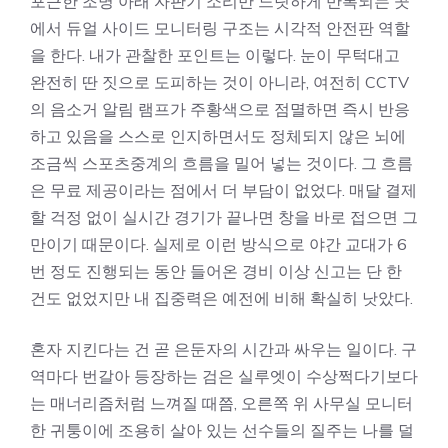
포근한 조명 아래 자판기 소리만 느릿하게 반복되는 곳
에서 듀얼 사이드 모니터링 구조는 시각적 안전판 역할
을 한다. 내가 관찰한 포인트는 이렇다. 눈이 무턱대고
완전히 딴 짓으로 도피하는 것이 아니라, 여전히 CCTV
의 음소거 알림 램프가 주황색으로 점멸하면 즉시 반응
하고 있음을 스스로 인지하면서도 정체되지 않은 뇌에
조금씩 스포츠중계의 흐름을 밀어 넣는 것이다. 그 흐름
은 무료 제공이라는 점에서 더 부담이 없었다. 매달 결제
할 걱정 없이 실시간 경기가 끝나면 창을 바로 접으면 그
만이기 때문이다. 실제로 이런 방식으로 야간 교대가 6
번 정도 진행되는 동안 들어온 경비 이상 신고는 단 한
건도 없었지만 내 집중력은 예전에 비해 확실히 낫았다.
혼자 지킨다는 건 곧 은둔자의 시간과 싸우는 일이다. 구
역마다 번갈아 등장하는 검은 실루엣이 수상쩍다기보다
는 매너리즘처럼 느껴질 때쯤, 오른쪽 위 사무실 모니터
한 귀퉁이에 조용히 살아 있는 선수들의 질주는 나를 덜