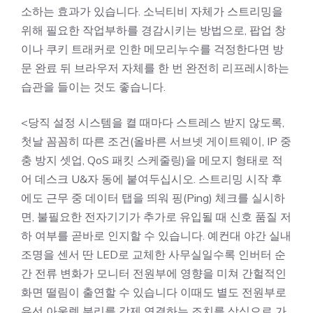
소하는 효과가 있습니다. 소닉티비 자체가 스트리밍을
위해 필요한 작업부하를 경감시키는 방법으로, 팝업 창
이나 쿠키 트래커로 인한 메모리누수를 걱정한다면 방
문 완료 뒤 브라우저 자체를 한 번 완전히 리프레시하는
습관을 들이는 것도 좋습니다.
<당직 설정 시스템을 켤 때마다 스트레스 받지 않도록,
첫날 꼼꼼히 따른 조건(올바른 서브넷 게이트웨이, IP 중
충 방지 셋업, QoS 패킷 스케줄링)을 메모지 형태로 적
어 데스크 U&자 동에 붙여두십시오. 스트리밍 시작 후
에도 근무 중 데이터 탭을 띄워 핑(Ping) 체크를 실시하
면, 불필요한 전자기기가 추가로 유입될 때 신호 품질 저
하 여부를 곧바로 인지할 수 있습니다. 예컨대 야간 실내
조명을 센서 딴 LED로 교체한 사무실일수록 인버터 순
간 전류 변화가 모니터 전원부에 영향을 미쳐 간헐적인
화면 떨림이 출연할 수 있습니다 이때도 별도 전원부로
유선 아울렛 분리를 강제 연결하는 조치를 상식으로 가